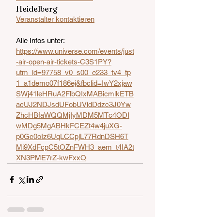
Heidelberg
Veranstalter kontaktieren
Alle Infos unter:
https://www.universe.com/events/just
-air-open-air-tickets-C3S1PY?
utm_id=97758_v0_s00_e233_tv4_tp
1_a1demo07f186ej&fbclid=IwY2xjaw
SWj41leHRuA2FlbQIxMABicmlkETB
acUJ2NDJsdUFobUVidDdzc3J0Yw
ZhcHBfaWQQMjIyMDM5MTc4ODI
wMDg5MgABHkFCEZt4w4juXG-
p0Gc0oIz6UqLCCpjL77RdnDSH6T
Mi9XdFcpC5tOZnFWH3_aem_t4IA2t
XN3PME7rZ-kwFxxQ