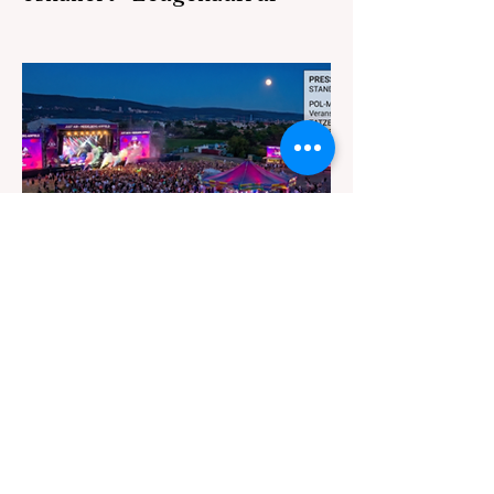
06.08.2026 – 11:41 Polizeipräsidium
Mannheim Mannheim (ots) Am Dienstag
eskalierte ein Streit auf einem Parkplatz an
der Neckarvorlandstraße. Ein 47-jähriger
Mitarbeiter eines Abschleppunternehmens
wurde von einem Supermarkt beauftragt,
einen BMW abzuschleppen. Dieser stand
unberechtigt auf dem Parkplatz des
Einkaufsmarktes. Gerade als das Auto
abgeschleppt werden sollte, erschien um
kurz nach 12 Uhr der Fahrer des BMW in
Begleitung von zwei Männern und einer
lebensälteren
vor 3 Tagen
1 Min. Lesezeit
POL-MA: Heidelberg:
Körperverletzung auf
Veranstaltung -
Zeugenaufruf
03.08.2026 – 14:08 Polizeipräsidium