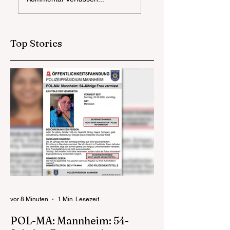
Heidelberg:
Streit um
Körperverletzung
Abschleppmaßnahme
auf Veranstaltung 
eskaliert -
Zeugenaufruf
Zeugenaufruf
Top Stories
vor 8 Minuten
1 Min. Lesezeit
POL-MA: Mannheim: 54-