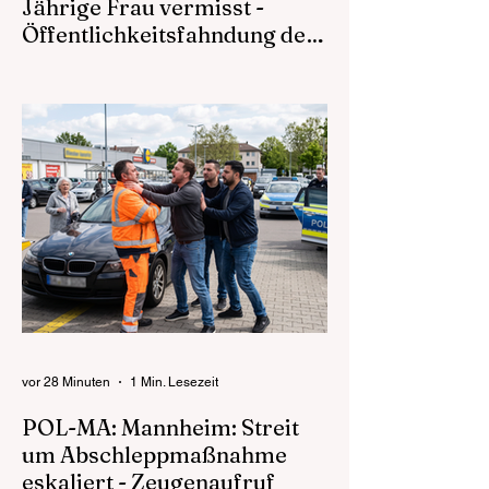
Jährige Frau vermisst -
Öffentlichkeitsfahndung der
Polizei
05.08.2026 – 12:32 Polizeipräsidium
Mannheim Mannheim (ots) Seit
Sonntagvormittag wird eine 54-jährige Frau
aus Mannheim vermisst. Die Frau war
zuvor in einer psychiatrischen Einrichtung
untergebracht und kehrte dorthin nicht
zurück. Alle bekannte Anlaufstellen wurden
bisher ohne Erfolg überprüft. Die Frau hatte
zuvor geäußert sich womöglich in den
Frankfurter Raum begeben zu wollen.
Gegenüber Verwandten und Angehörigen
hat sich die Vermisste in der
Vergangenheit schnell ge
vor 28 Minuten
1 Min. Lesezeit
POL-MA: Mannheim: Streit
um Abschleppmaßnahme
eskaliert - Zeugenaufruf