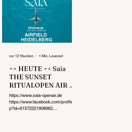
vor 12 Stunden
1 Min. Lesezeit
++ HEUTE ++ Saia
THE SUNSET
RITUALOPEN AIR &
DAY PARTY FR
https://www.saia-openair.de
07.08.26 von 16:00 -
https://www.facebook.com/profile.ph
23:00 UHR Airfield
p?id=61572221908962
https://www.instagram.com/saia_op
Heidelberg
enair Kurz nach der Eröffnung !!!
Dein AFROHOUSE & MELODIC