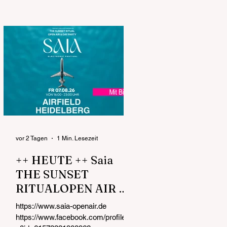
Eskalation ohne Ende Ein Abend,
ein Gelände, eine Mission: Malle-
Vibes non-stop! Alle Infos unter:
https://www.mallefeldxxl-openair.de
INFOS EINLASS 16:00 UHR Der
Einlass zum MallefeldXXL - Open
Air ist erst ab 18 Jahren gestattet.
DROGEN Drogen jeglicher Form
sind auf dem MallefeldXXL Event
verboten und werden nicht toleriert.
DROHNEN Drohn
vor 2 Tagen
1 Min. Lesezeit
++ HEUTE ++ Saia
THE SUNSET
RITUALOPEN AIR &
DAY PARTY FR
https://www.saia-openair.de
07.08.26 von 16:00 -
https://www.facebook.com/profile.ph