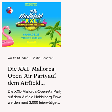
präsentiert auch in diesem Jahr ein
außergewöhnliches Familienevent
für Besucherinnen und Besucher
aus der gesamten Metropolregion
Rhein-Neckar. Zugleich markieren
die Flugtage ein besonderes
Jubiläum: 75 Jahre Aero Club
Walldorf stehen für die lange
Tradition eines der bedeuten
vor 16 Stunden
2 Min. Lesezeit
Die XXL-Mallorca-
Open-Air Partyauf
dem Airfield
Heidelberg - Samstag
Die XXL-Mallorca-Open-Air Party
8. August 2026 ab 16
auf dem Airfield Heidelberg Erwartet
Uhr
werden rund 3.000 feierwütige
Partypeople Mallorca-Acts, Bier und