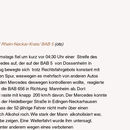
 Rhein-Neckar-Kreis/ BAB 5
 (ots)
tags fiel um kurz vor 04:30 Uhr einer  Streife des 
des auf, der auf der BAB 5  von Dossenheim in 
g bewegte sich  trotz Rechtsfahrgebots konstant mit 
nken Spur, weswegen es mehrfach von anderen Autos 
e den Mercedes deswegen kontrollieren wollte,  reagierte 
f die BAB 656 in Richtung  Mannheim ab. Dort 
d raste mit knapp  200 km/h davon. Der Mercedes konnte 
in der Heidelberger Straße in Edingen-Neckarhausen 
ss der 52-jährige Fahrer nicht mehr über einen  
h Alkohol roch. Wie stark der Mann  alkoholisiert war, 
e zeigen. Eine  Weiterfahrt wurde ihm untersagt.
 unter anderem wegen eines verbotenen 