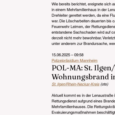
Wie bereits berichtet, ereignete sic
in einem Mehrfamilienhaus in der Len
Drehleiter gerettet werden, da eine F
war. Die Löscharbeiten dauerten bis ca
Feuerwehr Leimen, der Rettungsdiens
entstandene Sachschaden wird auf ca.
derzeit nicht mehr bewohnbar. Verletz
unter anderem zur Brandursache, wer
15.06.2025 – 09:58
Polizeipräsidium Mannheim
POL-MA: St. Ilgen
Wohnungsbrand in
St. Ilgen/Rhein-Neckar-Kreis
 (ots)
Aktuell kommt es in der Lenaustraße i
Rettungsdienst aufgrund eines Brand
Mehrfamilienhauses. Die Rettungskräft
Evakuierungsmaßnahmen beschäftigt