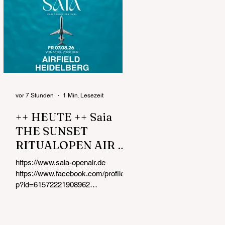
vor 7 Stunden
1 Min. Lesezeit
++ HEUTE ++ Saia
THE SUNSET
RITUALOPEN AIR &
DAY PARTY FR
https://www.saia-openair.de
07.08.26 von 16:00 -
https://www.facebook.com/profile.ph
23:00 UHR Airfield
p?id=61572221908962
https://www.instagram.com/saia_op
Heidelberg
enair Kurz nach der Eröffnung !!!
Dein AFROHOUSE & MELODIC