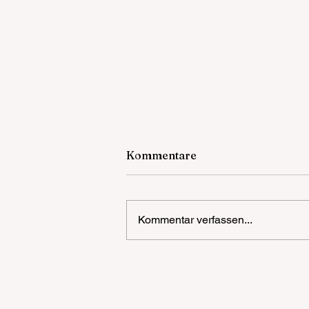
Kommentare
Kommentar verfassen...
POL-MA: Heidelberg:
Körperverletzung auf
Veranstaltung - Zeugenaufr