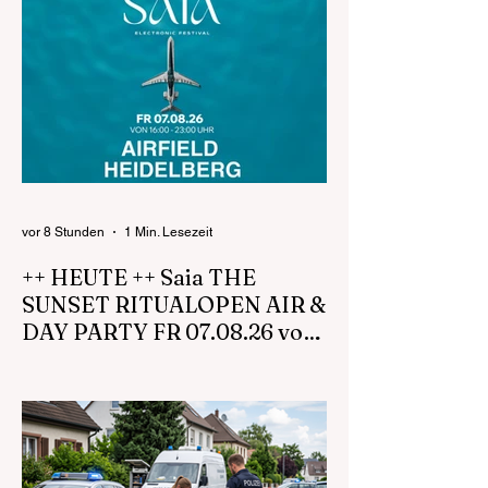
vor 8 Stunden
1 Min. Lesezeit
++ HEUTE ++ Saia THE
SUNSET RITUALOPEN AIR &
DAY PARTY FR 07.08.26 von
16:00 - 23:00 UHR Airfield
https://www.saia-openair.de
Heidelberg
https://www.facebook.com/profile.php?
id=61572221908962
https://www.instagram.com/saia_openair
Kurz nach der Eröffnung !!! Dein
AFROHOUSE & MELODIC HOUSE