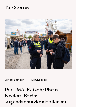
eskaliert -
Nötigung in
Zeugenaufruf
Top Stories
Tateinheit mit
gefährlicher
Körperverletzung
in
Untersuchungshaft
vor 15 Stunden
1 Min. Lesezeit
POL-MA: Ketsch/Rhein-
Neckar-Kreis:
Jugendschutzkontrollen auf