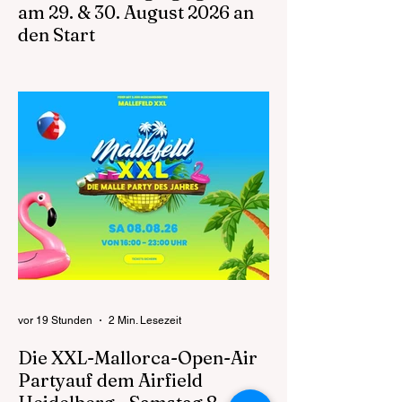
am 29. & 30. August 2026 an
den Start
Die Walldorfer Flugtage 2026 laden am 29.
und 30. August auf den Flugplatz Walldorf
ein, um die Faszination des Fliegens mit
allen Sinnen zu erleben. Die Abteilung
Segelflug des Aeroclub Walldorf e.V.
präsentiert auch in diesem Jahr ein
außergewöhnliches Familienevent für
Besucherinnen und Besucher aus der
gesamten Metropolregion Rhein-Neckar.
Zugleich markieren die Flugtage ein
besonderes Jubiläum: 75 Jahre Aero Club
Walldorf stehen für die lange Tradition eines
der bedeuten
vor 19 Stunden
2 Min. Lesezeit
Die XXL-Mallorca-Open-Air
Partyauf dem Airfield