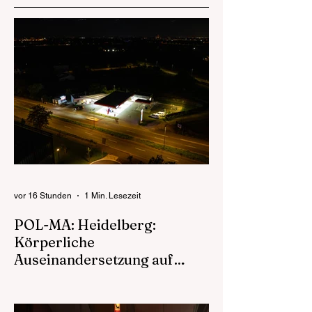
vor 16 Stunden
1 Min. Lesezeit
POL-MA: Heidelberg:
Körperliche
Auseinandersetzung auf
einem Tankstellengelände
09.08.2026 – 09:45 Polizeipräsidium
Mannheim Heidelberg (ots) Am