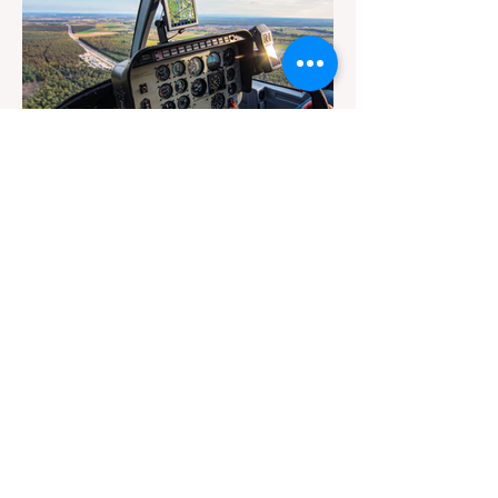
Nach derzeitigem Ermittlungsstand befuhr
gegen 21:50 Uhr ein 32-jähriger
Motorradfahrer den Fahrlachtunnel in
Fahrtrichtung Neuhermsheim. Laut
Zeugenaussagen war er gemeinsam mit
weiteren Motorradfahrern unterwegs.
Vermutlich aufgrund überhöhter
Geschwindigkeit verlor er die Kontrolle
über sein Motorrad und kollidierte
vor 1 Tag
2 Min. Lesezeit
Walldorfer Flugtage gehen
am 29. & 30. August 2026 an
den Start
Die Walldorfer Flugtage 2026 laden am 29.
und 30. August auf den Flugplatz Walldorf
ein, um die Faszination des Fliegens mit
allen Sinnen zu erleben. Die Abteilung
Segelflug des Aeroclub Walldorf e.V.
präsentiert auch in diesem Jahr ein