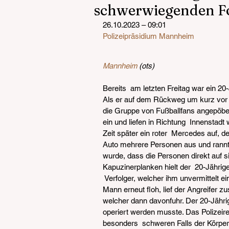
schwerwiegenden Fol
26.10.2023 – 09:01
Polizeipräsidium Mannheim
Mannheim
 (ots)
Bereits  am letzten Freitag war ein 20
Als er auf dem Rückweg um kurz vo
die Gruppe von Fußballfans angepöbelt 
ein und liefen in Richtung  Innenstadt
Zeit später ein roter  Mercedes auf, d
Auto mehrere Personen aus und rannte
wurde, dass die Personen direkt auf sie
Kapuzinerplanken hielt der  20-Jährige
 Verfolger, welcher ihm unvermittelt e
Mann erneut floh, lief der Angreifer
welcher dann davonfuhr. Der 20-Jährig
operiert werden musste. Das Polizeir
besonders  schweren Falls der Körper