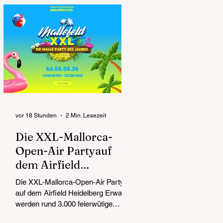
präsentiert auch in diesem Jahr ein
außergewöhnliches Familienevent
für Besucherinnen und Besucher
aus der gesamten Metropolregion
Rhein-Neckar. Zugleich markieren
die Flugtage ein besonderes
Jubiläum: 75 Jahre Aero Club
Walldorf stehen für die lange
Tradition eines der bedeuten
vor 18 Stunden
2 Min. Lesezeit
Die XXL-Mallorca-
Open-Air Partyauf
dem Airfield
Heidelberg - Samstag
Die XXL-Mallorca-Open-Air Party
8. August 2026 ab 16
auf dem Airfield Heidelberg Erwartet
Uhr
werden rund 3.000 feierwütige
Partypeople Mallorca-Acts, Bier und