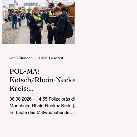
vor 3 Stunden
1 Min. Lesezeit
POL-MA:
Ketsch/Rhein-Neckar-
Kreis:
Jugendschutzkontrolle
06.08.2026 – 14:55 Polizeipräsidium
n auf dem
Mannheim Rhein-Neckar-Kreis (ots)
Backfischfest
Im Laufe des Mittwochabends
waren Beamtinnen und Beamte des
Polizeireviers Schwetzingen rund
um das Festgelände des