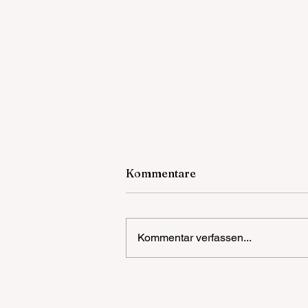
Kommentare
Kommentar verfassen...
POL-MA: Ketsch/Rhein-
Neckar-Kreis: