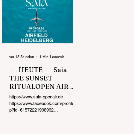
vor 18 Stunden
1 Min. Lesezeit
++ HEUTE ++ Saia
THE SUNSET
RITUALOPEN AIR &
DAY PARTY FR
https://www.saia-openair.de
07.08.26 von 16:00 -
https://www.facebook.com/profile.ph
23:00 UHR Airfield
p?id=61572221908962
https://www.instagram.com/saia_op
Heidelberg
enair Kurz nach der Eröffnung !!!
Dein AFROHOUSE & MELODIC