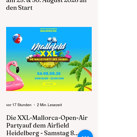
den Start
Die Walldorfer Flugtage 2026 laden am 29.
und 30. August auf den Flugplatz Walldorf
ein, um die Faszination des Fliegens mit
allen Sinnen zu erleben. Die Abteilung
Segelflug des Aeroclub Walldorf e.V.
präsentiert auch in diesem Jahr ein
außergewöhnliches Familienevent für
Besucherinnen und Besucher aus der
gesamten Metropolregion Rhein-Neckar.
Zugleich markieren die Flugtage ein
besonderes Jubiläum: 75 Jahre Aero Club
Walldorf stehen für die lange Tradition eines
der bedeuten
vor 17 Stunden
2 Min. Lesezeit
Die XXL-Mallorca-Open-Air
Partyauf dem Airfield
Heidelberg - Samstag 8.