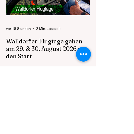
vor 18 Stunden
2 Min. Lesezeit
Walldorfer Flugtage gehen
am 29. & 30. August 2026 an
den Start
Die Walldorfer Flugtage 2026 laden am 29.
und 30. August auf den Flugplatz Walldorf
ein, um die Faszination des Fliegens mit
allen Sinnen zu erleben. Die Abteilung
Segelflug des Aeroclub Walldorf e.V.
präsentiert auch in diesem Jahr ein
außergewöhnliches Familienevent für
Besucherinnen und Besucher aus der
gesamten Metropolregion Rhein-Neckar.
Zugleich markieren die Flugtage ein
besonderes Jubiläum: 75 Jahre Aero Club