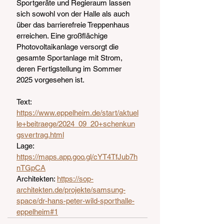
Sportgeräte und Regieraum lassen 
sich sowohl von der Halle als auch 
über das barrierefreie Treppenhaus 
erreichen. Eine großflächige 
Photovoltaikanlage versorgt die 
gesamte Sportanlage mit Strom, 
deren Fertigstellung im Sommer 
2025 vorgesehen ist.
Text: 
https://www.eppelheim.de/start/aktuel
le+beitraege/2024_09_20+schenkun
gsvertrag.html
Lage: 
https://maps.app.goo.gl/cYT4TfJub7h
nTGpCA
Architekten
: 
https://sop-
architekten.de/projekte/samsung-
space/dr-hans-peter-wild-sporthalle-
eppelheim#1