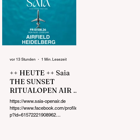
vor 13 Stunden
1 Min. Lesezeit
++ HEUTE ++ Saia
THE SUNSET
RITUALOPEN AIR &
DAY PARTY FR
https://www.saia-openair.de
07.08.26 von 16:00 -
https://www.facebook.com/profile.ph
23:00 UHR Airfield
p?id=61572221908962
https://www.instagram.com/saia_op
Heidelberg
enair Kurz nach der Eröffnung !!!
Dein AFROHOUSE & MELODIC