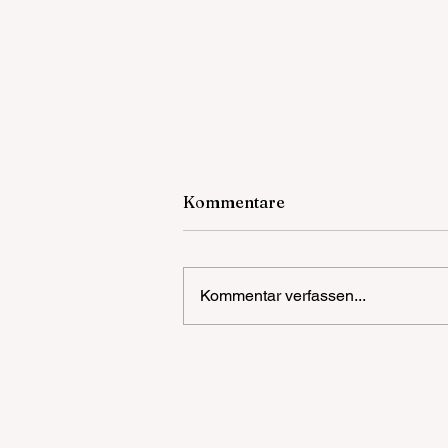
Kommentare
Kommentar verfassen...
++ HEUTE ++ Saia THE
SUNSET RITUALOPEN AIR 
DAY PARTY FR 07.08.26 vo
16:00 - 23:00 UHR Airfield