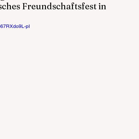
ches Freundschaftsfest in
v=67RXdo9L-pI