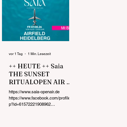
vor 1 Tag
1 Min. Lesezeit
++ HEUTE ++ Saia
THE SUNSET
RITUALOPEN AIR &
DAY PARTY FR
https://www.saia-openair.de
07.08.26 von 16:00 -
https://www.facebook.com/profile.ph
23:00 UHR Airfield
p?id=61572221908962
https://www.instagram.com/saia_op
Heidelberg
enair Kurz nach der Eröffnung !!!
Dein AFROHOUSE & MELODIC