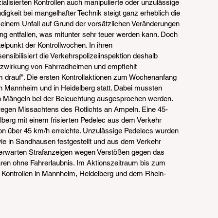
alisierten Kontrollen auch manipulierte oder unzulässige 
gkeit bei mangelhafter Technik steigt ganz erheblich die 
ei einem Unfall auf Grund der vorsätzlichen Veränderungen 
ung entfallen, was mitunter sehr teuer werden kann. Doch 
telpunkt der Kontrollwochen. In ihren 
sibilisiert die Verkehrspolizeiinspektion deshalb 
utzwirkung von Fahrradhelmen und empfiehlt 
m drauf". Die ersten Kontrollaktionen zum Wochenanfang 
n Mannheim und in Heidelberg statt. Dabei mussten 
 Mängeln bei der Beleuchtung ausgesprochen werden. 
gen Missachtens des Rotlichts an Ampeln. Eine 45-
elberg mit einem frisierten Pedelec aus dem Verkehr 
on über 45 km/h erreichte. Unzulässige Pedelecs wurden 
 in Sandhausen festgestellt und aus dem Verkehr 
 erwarten Strafanzeigen wegen Verstößen gegen das 
ren ohne Fahrerlaubnis. Im Aktionszeitraum bis zum 
 Kontrollen in Mannheim, Heidelberg und dem Rhein-