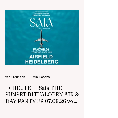
Staatsanwaltschaft
Mannheim und des
LKA
vor 4 Stunden
1 Min. Lesezeit
++ HEUTE ++ Saia THE
SUNSET RITUALOPEN AIR &
DAY PARTY FR 07.08.26 von
16:00 - 23:00 UHR Airfield
https://www.saia-openair.de
Heidelberg
https://www.facebook.com/profile.php?