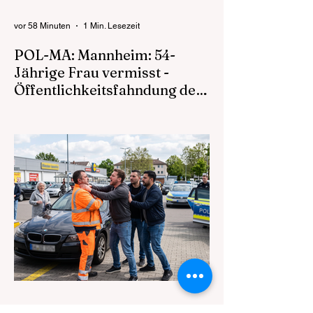
vor 58 Minuten
1 Min. Lesezeit
POL-MA: Mannheim: 54-
Jährige Frau vermisst -
Öffentlichkeitsfahndung der
Polizei
05.08.2026 – 12:32 Polizeipräsidium
Mannheim Mannheim (ots) Seit
Sonntagvormittag wird eine 54-jährige Frau
aus Mannheim vermisst. Die Frau war
zuvor in einer psychiatrischen Einrichtung
untergebracht und kehrte dorthin nicht
zurück. Alle bekannte Anlaufstellen wurden
bisher ohne Erfolg überprüft. Die Frau hatte
zuvor geäußert sich womöglich in den
Frankfurter Raum begeben zu wollen.
Gegenüber Verwandten und Angehörigen
hat sich die Vermisste in der
Vergangenheit schnell ge
vor 1 Stunde
1 Min. Lesezeit