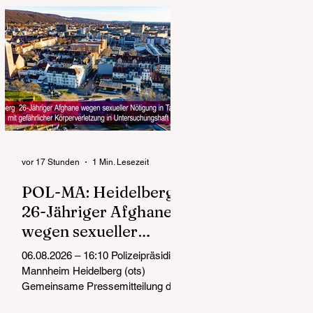
Backfischfests in der Straße Im
Bruch für den Jugendschutz im
Einsatz. Ziel der Maßnahme war es,
Kinder und Jugendliche vor dem
gesundheitsgefährdenden Konsum
von Alkohol, Zigaretten oder
Betäubungsmitteln zu schützen. Bei
den Kontrollen, die auf viel
Verständnis von Seiten der
Bevölkerung u
vor 17 Stunden
1 Min. Lesezeit
POL-MA: Heidelberg
26-Jähriger Afghane
wegen sexueller
Nötigung in Tateinheit
06.08.2026 – 16:10 Polizeipräsidium
mit gefährlicher
Mannheim Heidelberg (ots)
Körperverletzung in
Gemeinsame Pressemitteilung der
Staatsanwaltschaft Heidelberg und
Untersuchungshaft