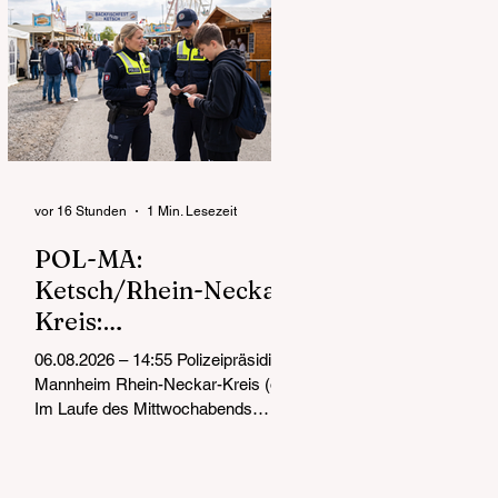
vor 16 Stunden
1 Min. Lesezeit
POL-MA:
Ketsch/Rhein-Neckar-
Kreis:
Jugendschutzkontrolle
06.08.2026 – 14:55 Polizeipräsidium
n auf dem
Mannheim Rhein-Neckar-Kreis (ots)
Backfischfest
Im Laufe des Mittwochabends
waren Beamtinnen und Beamte des
Polizeireviers Schwetzingen rund
um das Festgelände des