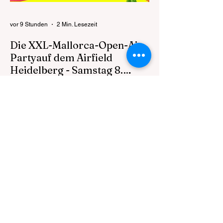
Walldorf stehen für die lange Tradition eines
der bedeuten
vor 9 Stunden
2 Min. Lesezeit
Die XXL-Mallorca-Open-Air
Partyauf dem Airfield
Heidelberg - Samstag 8.
August 2026 ab 16 Uhr
Die XXL-Mallorca-Open-Air Party auf dem
Airfield Heidelberg Erwartet werden rund
3.000 feierwütige Partypeople Mallorca-
Acts, Bier und Eskalation ohne Ende Ein
Abend, ein Gelände, eine Mission: Malle-
Vibes non-stop! Alle Infos unter:
https://www.mallefeldxxl-openair.de INFOS
EINLASS 16:00 UHR Der Einlass zum
MallefeldXXL - Open Air ist erst ab 18
Jahren gestattet. DROGEN Drogen
jeglicher Form sind auf dem MallefeldXXL
Event verboten und werden nicht toleriert.
DROHNEN Drohn