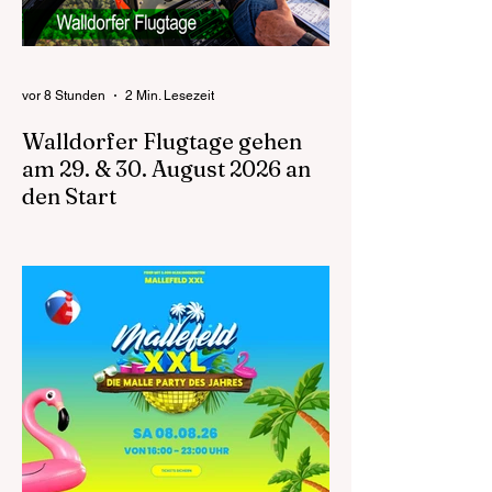
vor 8 Stunden
2 Min. Lesezeit
Walldorfer Flugtage gehen
am 29. & 30. August 2026 an
den Start
Die Walldorfer Flugtage 2026 laden am 29.
und 30. August auf den Flugplatz Walldorf
ein, um die Faszination des Fliegens mit
allen Sinnen zu erleben. Die Abteilung
Segelflug des Aeroclub Walldorf e.V.
präsentiert auch in diesem Jahr ein
außergewöhnliches Familienevent für
Besucherinnen und Besucher aus der
gesamten Metropolregion Rhein-Neckar.
Zugleich markieren die Flugtage ein
besonderes Jubiläum: 75 Jahre Aero Club