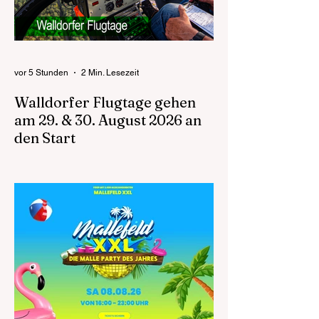
vor 5 Stunden
2 Min. Lesezeit
Walldorfer Flugtage gehen
am 29. & 30. August 2026 an
den Start
Die Walldorfer Flugtage 2026 laden am 29.
und 30. August auf den Flugplatz Walldorf
ein, um die Faszination des Fliegens mit
allen Sinnen zu erleben. Die Abteilung
Segelflug des Aeroclub Walldorf e.V.
präsentiert auch in diesem Jahr ein
außergewöhnliches Familienevent für
Besucherinnen und Besucher aus der
gesamten Metropolregion Rhein-Neckar.
Zugleich markieren die Flugtage ein
besonderes Jubiläum: 75 Jahre Aero Club