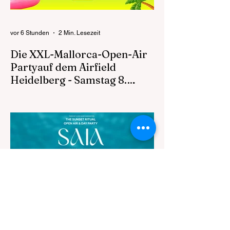
Walldorf stehen für die lange Tradition eines
der bedeuten
vor 6 Stunden
2 Min. Lesezeit
Die XXL-Mallorca-Open-Air
Partyauf dem Airfield
Heidelberg - Samstag 8.
August 2026 ab 16 Uhr
Die XXL-Mallorca-Open-Air Party auf dem
Airfield Heidelberg Erwartet werden rund
3.000 feierwütige Partypeople Mallorca-
Acts, Bier und Eskalation ohne Ende Ein
Abend, ein Gelände, eine Mission: Malle-
Vibes non-stop! Alle Infos unter:
https://www.mallefeldxxl-openair.de INFOS
EINLASS 16:00 UHR Der Einlass zum
MallefeldXXL - Open Air ist erst ab 18
Jahren gestattet. DROGEN Drogen
jeglicher Form sind auf dem MallefeldXXL
Event verboten und werden nicht toleriert.