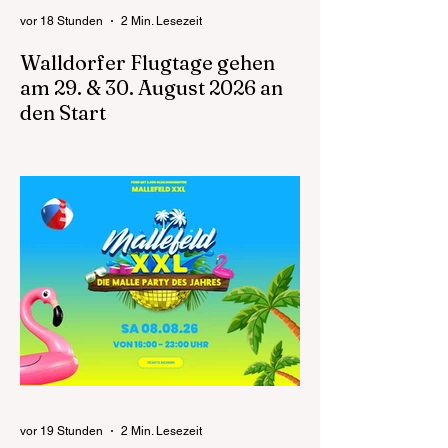
vor 18 Stunden
2 Min. Lesezeit
Walldorfer Flugtage gehen
am 29. & 30. August 2026 an
den Start
Die Walldorfer Flugtage 2026 laden am 29.
und 30. August auf den Flugplatz Walldorf
ein, um die Faszination des Fliegens mit
allen Sinnen zu erleben. Die Abteilung
Segelflug des Aeroclub Walldorf e.V.
präsentiert auch in diesem Jahr ein
außergewöhnliches Familienevent für
Besucherinnen und Besucher aus der
gesamten Metropolregion Rhein-Neckar.
Zugleich markieren die Flugtage ein
besonderes Jubiläum: 75 Jahre Aero Club
Walldorf stehen für die lange Tradition eines
der bedeuten
vor 19 Stunden
2 Min. Lesezeit