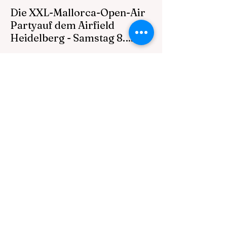
Die XXL-Mallorca-Open-Air
Partyauf dem Airfield
Heidelberg - Samstag 8.
August 2026 ab 16 Uhr
Die XXL-Mallorca-Open-Air Party auf dem
Airfield Heidelberg Erwartet werden rund
3.000 feierwütige Partypeople Mallorca-
Acts, Bier und Eskalation ohne Ende Ein
Abend, ein Gelände, eine Mission: Malle-
Vibes non-stop! Alle Infos unter:
https://www.mallefeldxxl-openair.de INFOS
EINLASS 16:00 UHR Der Einlass zum
MallefeldXXL - Open Air ist erst ab 18
Jahren gestattet. DROGEN Drogen
jeglicher Form sind auf dem MallefeldXXL
Event verboten und werden nicht toleriert.
DROHNEN Drohn
vor 2 Tagen
1 Min. Lesezeit
++ HEUTE ++ Saia THE