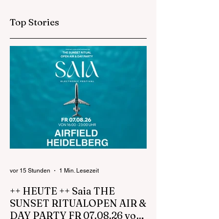
in Weinheim-Sulzbach
Jugendschutzkont
- Gemeinsame
auf dem Backfisch
Top Stories
Pressemitteilung der
Staatsanwaltschaft
Mannheim und des
LKA
vor 15 Stunden
1 Min. Lesezeit
++ HEUTE ++ Saia THE
SUNSET RITUALOPEN AIR &
DAY PARTY FR 07.08.26 von