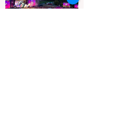
vor 2 Tagen
1 Min. Lesezeit
POL-MA: Heidelberg:
Körperverletzung auf
Veranstaltung -
Zeugenaufruf
03.08.2026 – 14:08 Polizeipräsidium
Mannheim Heidelberg (ots) Am Samstag,
den 01.08.2026, kam es gegen 23:00 Uhr
bei einer Veranstaltung im Diebsweg im
Heidelberger Stadtteil Pfaffengrund auf
dem ehemaligen US-Airfield zu einer
körperlichen Auseinandersetzung