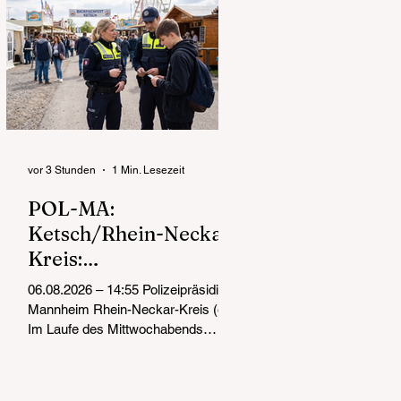
vor 3 Stunden
1 Min. Lesezeit
POL-MA:
Ketsch/Rhein-Neckar-
Kreis:
Jugendschutzkontrolle
06.08.2026 – 14:55 Polizeipräsidium
n auf dem
Mannheim Rhein-Neckar-Kreis (ots)
Backfischfest
Im Laufe des Mittwochabends
waren Beamtinnen und Beamte des
Polizeireviers Schwetzingen rund
um das Festgelände des