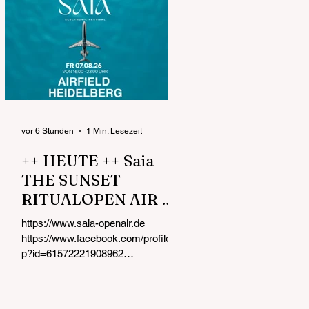
vor 6 Stunden
1 Min. Lesezeit
++ HEUTE ++ Saia
THE SUNSET
RITUALOPEN AIR &
DAY PARTY FR
https://www.saia-openair.de
07.08.26 von 16:00 -
https://www.facebook.com/profile.ph
23:00 UHR Airfield
p?id=61572221908962
https://www.instagram.com/saia_op
Heidelberg
enair Kurz nach der Eröffnung !!!
Dein AFROHOUSE & MELODIC