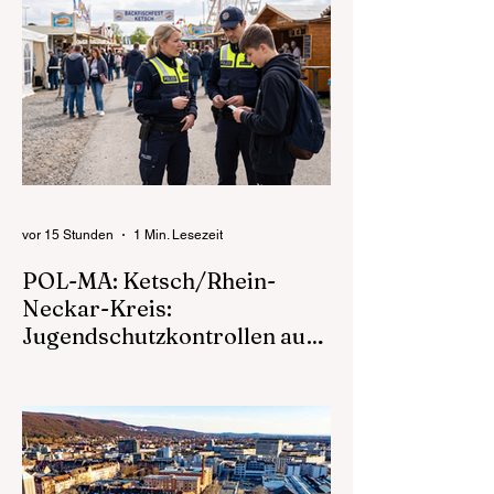
Untersuchungshaft
vor 15 Stunden
1 Min. Lesezeit
POL-MA: Ketsch/Rhein-
Neckar-Kreis:
Jugendschutzkontrollen auf
dem Backfischfest
06.08.2026 – 14:55 Polizeipräsidium
Mannheim Rhein-Neckar-Kreis (ots) Im
Laufe des Mittwochabends waren
Beamtinnen und Beamte des Polizeireviers
Schwetzingen rund um das Festgelände
des Backfischfests in der Straße Im Bruch